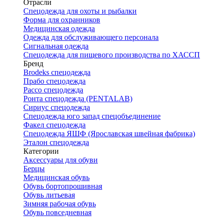
Отрасли
Спецодежда для охоты и рыбалки
Форма для охранников
Медицинская одежда
Одежда для обслуживающего персонала
Сигнальная одежда
Спецодежда для пищевого производства по ХАССП
Бренд
Brodeks спецодежда
Прабо спецодежда
Рассо спецодежда
Ронта спецодежда (PENTALAB)
Сириус спецодежда
Спецодежда юго запад спецобъединение
Факел спецодежда
Спецодежда ЯШФ (Ярославская швейная фабрика)
Эталон спецодежда
Категории
Аксессуары для обуви
Берцы
Медицинская обувь
Обувь бортопрошивная
Обувь литьевая
Зимняя рабочая обувь
Обувь повседневная