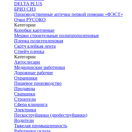
DELTA PLUS
БРИЗ СИЗ
Производственные аптечки первой помощи «ФЭСТ»
Очки РУСОКО
Категории
Коробки картонные
Мешки строительные полипропиленовые
Пленка полиэтиленовая
Скотч клейкая лента
Стрейч пленка
Категории
Автослесари
Медицинские работники
Дорожные рабочие
Охранники
Пищевое производство
Продавцы
Сварщики
Строители
Сфера клининга
Электрики
Пескоструйщики (дробеструйщики)
Водители
Тяжелая промышленность
Работники склада