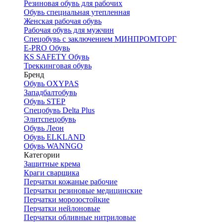
Резиновая обувь для рабочих
Обувь специальная утепленная
Женская рабочая обувь
Рабочая обувь для мужчин
Спецобувь с заключением МИНПРОМТОРГ
E-PRO Обувь
KS SAFETY Обувь
Треккинговая обувь
Бренд
Обувь OXYPAS
Западбалтобувь
Обувь STEP
Спецобувь Delta Plus
Элитспецобувь
Обувь Леон
Обувь ELKLAND
Обувь WANNGO
Категории
Защитные крема
Краги сварщика
Перчатки кожаные рабочие
Перчатки резиновые медицинские
Перчатки морозостойкие
Перчатки нейлоновые
Перчатки обливные нитриловые