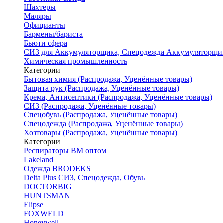
Шахтеры
Маляры
Официанты
Бармены/бариста
Бьюти сфера
СИЗ для Аккумуляторщика, Спецодежда Аккумуляторщи
Химическая промышленность
Категории
Бытовая химия (Распродажа, Уценённые товары)
Защита рук (Распродажа, Уценённые товары)
Крема, Антисептики (Распродажа, Уценённые товары)
СИЗ (Распродажа, Уценённые товары)
Спецобувь (Распродажа, Уценённые товары)
Спецодежда (Распродажа, Уценённые товары)
Хозтовары (Распродажа, Уценённые товары)
Категории
Респираторы ВМ оптом
Lakeland
Одежда BRODEKS
Delta Plus СИЗ, Спецодежда, Обувь
DOCTORBIG
HUNTSMAN
Elipse
FOXWELD
Honeywell