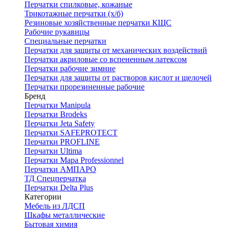
Перчатки спилковые, кожаные
Трикотажные перчатки (х/б)
Резиновые хозяйственные перчатки КЩС
Рабочие рукавицы
Специальные перчатки
Перчатки для защиты от механических воздействий
Перчатки акриловые со вспененным латексом
Перчатки рабочие зимние
Перчатки для защиты от растворов кислот и щелочей
Перчатки прорезиненные рабочие
Бренд
Перчатки Manipula
Перчатки Brodeks
Перчатки Jeta Safety
Перчатки SAFEPROTECT
Перчатки PROFLINE
Перчатки Ultima
Перчатки Мара Professionnel
Перчатки АМПАРО
ТД Спецперчатка
Перчатки Delta Plus
Категории
Мебель из ЛДСП
Шкафы металлические
Бытовая химия