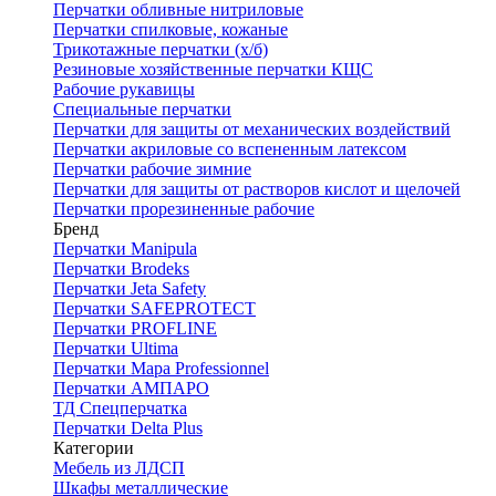
Перчатки обливные нитриловые
Перчатки спилковые, кожаные
Трикотажные перчатки (х/б)
Резиновые хозяйственные перчатки КЩС
Рабочие рукавицы
Специальные перчатки
Перчатки для защиты от механических воздействий
Перчатки акриловые со вспененным латексом
Перчатки рабочие зимние
Перчатки для защиты от растворов кислот и щелочей
Перчатки прорезиненные рабочие
Бренд
Перчатки Manipula
Перчатки Brodeks
Перчатки Jeta Safety
Перчатки SAFEPROTECT
Перчатки PROFLINE
Перчатки Ultima
Перчатки Мара Professionnel
Перчатки АМПАРО
ТД Спецперчатка
Перчатки Delta Plus
Категории
Мебель из ЛДСП
Шкафы металлические