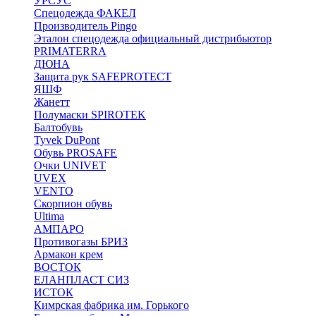
УРСУС
Спецодежда ФАКЕЛ
Производитель Pingo
Эталон спецодежда официальный дистрибьютор
PRIMATERRA
ДЮНА
Защита рук SAFEPROTECT
ЯШФ
Жанетт
Полумаски SPIROTEK
Балтобувь
Tyvek DuPont
Обувь PROSAFE
Очки UNIVET
UVEX
VENTO
Скорпион обувь
Ultima
АМПАРО
Противогазы БРИЗ
Армакон крем
ВОСТОК
ЕЛАНПЛАСТ СИЗ
ИСТОК
Кимрская фабрика им. Горького