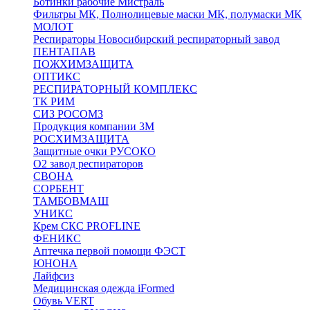
Ботинки рабочие Мистраль
Фильтры МК, Полнолицевые маски МК, полумаски МК
МОЛОТ
Респираторы Новосибирский респираторный завод
ПЕНТАПАВ
ПОЖХИМЗАЩИТА
ОПТИКС
РЕСПИРАТОРНЫЙ КОМПЛЕКС
ТК РИМ
СИЗ РОСОМЗ
Продукция компании 3M
РОСХИМЗАЩИТА
Защитные очки РУСОКО
О2 завод респираторов
СВОНА
СОРБЕНТ
ТАМБОВМАШ
УНИКС
Крем СКС PROFLINE
ФЕНИКС
Аптечка первой помощи ФЭСТ
ЮНОНА
Лайфсиз
Медицинская одежда iFormed
Обувь VERT