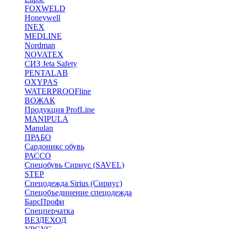
FOXWELD
Honeywell
INEX
MEDLINE
Nordman
NOVATEX
СИЗ Jeta Safety
PENTALAB
OXYPAS
WATERPROOFline
ВОЖАК
Продукция ProfLine
MANIPULA
Manulan
ПРАБО
Сардоникс обувь
РАССО
Спецобувь Сириус (SAVEL)
STEP
Спецодежда Sirius (Сириус)
Спецобъединение спецодежда
БарсПрофи
Спецперчатка
ВЕЗДЕХОД