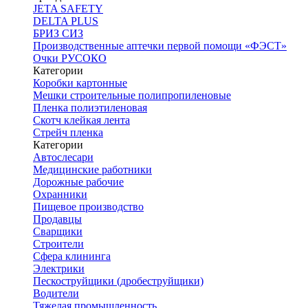
JETA SAFETY
DELTA PLUS
БРИЗ СИЗ
Производственные аптечки первой помощи «ФЭСТ»
Очки РУСОКО
Категории
Коробки картонные
Мешки строительные полипропиленовые
Пленка полиэтиленовая
Скотч клейкая лента
Стрейч пленка
Категории
Автослесари
Медицинские работники
Дорожные рабочие
Охранники
Пищевое производство
Продавцы
Сварщики
Строители
Сфера клининга
Электрики
Пескоструйщики (дробеструйщики)
Водители
Тяжелая промышленность