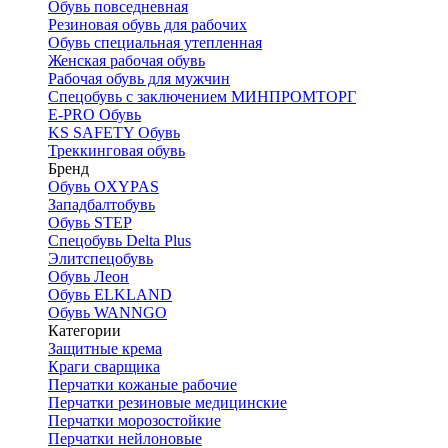
Обувь повседневная
Резиновая обувь для рабочих
Обувь специальная утепленная
Женская рабочая обувь
Рабочая обувь для мужчин
Спецобувь с заключением МИНПРОМТОРГ
E-PRO Обувь
KS SAFETY Обувь
Треккинговая обувь
Бренд
Обувь OXYPAS
Западбалтобувь
Обувь STEP
Спецобувь Delta Plus
Элитспецобувь
Обувь Леон
Обувь ELKLAND
Обувь WANNGO
Категории
Защитные крема
Краги сварщика
Перчатки кожаные рабочие
Перчатки резиновые медицинские
Перчатки морозостойкие
Перчатки нейлоновые