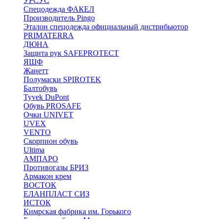
УРСУС
Спецодежда ФАКЕЛ
Производитель Pingo
Эталон спецодежда официальный дистрибьютор
PRIMATERRA
ДЮНА
Защита рук SAFEPROTECT
ЯШФ
Жанетт
Полумаски SPIROTEK
Балтобувь
Tyvek DuPont
Обувь PROSAFE
Очки UNIVET
UVEX
VENTO
Скорпион обувь
Ultima
АМПАРО
Противогазы БРИЗ
Армакон крем
ВОСТОК
ЕЛАНПЛАСТ СИЗ
ИСТОК
Кимрская фабрика им. Горького