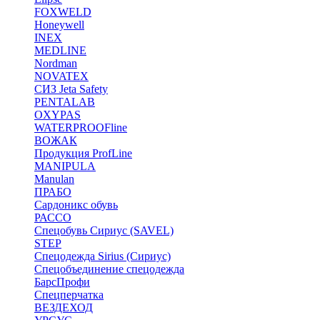
FOXWELD
Honeywell
INEX
MEDLINE
Nordman
NOVATEX
СИЗ Jeta Safety
PENTALAB
OXYPAS
WATERPROOFline
ВОЖАК
Продукция ProfLine
MANIPULA
Manulan
ПРАБО
Сардоникс обувь
РАССО
Спецобувь Сириус (SAVEL)
STEP
Спецодежда Sirius (Сириус)
Спецобъединение спецодежда
БарсПрофи
Спецперчатка
ВЕЗДЕХОД