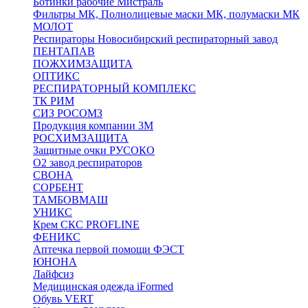
Ботинки рабочие Мистраль
Фильтры МК, Полнолицевые маски МК, полумаски МК
МОЛОТ
Респираторы Новосибирский респираторный завод
ПЕНТАПАВ
ПОЖХИМЗАЩИТА
ОПТИКС
РЕСПИРАТОРНЫЙ КОМПЛЕКС
ТК РИМ
СИЗ РОСОМЗ
Продукция компании 3M
РОСХИМЗАЩИТА
Защитные очки РУСОКО
О2 завод респираторов
СВОНА
СОРБЕНТ
ТАМБОВМАШ
УНИКС
Крем СКС PROFLINE
ФЕНИКС
Аптечка первой помощи ФЭСТ
ЮНОНА
Лайфсиз
Медицинская одежда iFormed
Обувь VERT