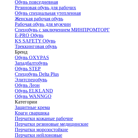
Обувь повседневная
Резиновая обувь для рабочих
Обувь специальная утепленная
Женская рабочая обувь
Рабочая обувь для мужчин
Спецобувь с заключением МИНПРОМТОРГ
E-PRO Обувь
KS SAFETY Обувь
Треккинговая обувь
Бренд
Обувь OXYPAS
Западбалтобувь
Обувь STEP
Спецобувь Delta Plus
Элитспецобувь
Обувь Леон
Обувь ELKLAND
Обувь WANNGO
Категории
Защитные крема
Краги сварщика
Перчатки кожаные рабочие
Перчатки резиновые медицинские
Перчатки морозостойкие
Перчатки нейлоновые