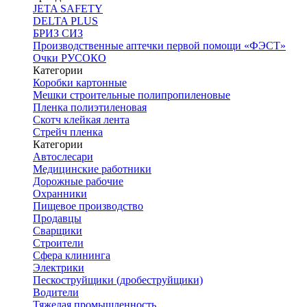
JETA SAFETY
DELTA PLUS
БРИЗ СИЗ
Производственные аптечки первой помощи «ФЭСТ»
Очки РУСОКО
Категории
Коробки картонные
Мешки строительные полипропиленовые
Пленка полиэтиленовая
Скотч клейкая лента
Стрейч пленка
Категории
Автослесари
Медицинские работники
Дорожные рабочие
Охранники
Пищевое производство
Продавцы
Сварщики
Строители
Сфера клининга
Электрики
Пескоструйщики (дробеструйщики)
Водители
Тяжелая промышленность