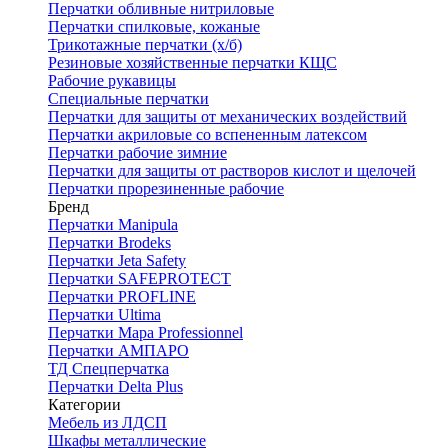
Перчатки обливные нитриловые
Перчатки спилковые, кожаные
Трикотажные перчатки (х/б)
Резиновые хозяйственные перчатки КЩС
Рабочие рукавицы
Специальные перчатки
Перчатки для защиты от механических воздействий
Перчатки акриловые со вспененным латексом
Перчатки рабочие зимние
Перчатки для защиты от растворов кислот и щелочей
Перчатки прорезиненные рабочие
Бренд
Перчатки Manipula
Перчатки Brodeks
Перчатки Jeta Safety
Перчатки SAFEPROTECT
Перчатки PROFLINE
Перчатки Ultima
Перчатки Мара Professionnel
Перчатки АМПАРО
ТД Спецперчатка
Перчатки Delta Plus
Категории
Мебель из ЛДСП
Шкафы металлические