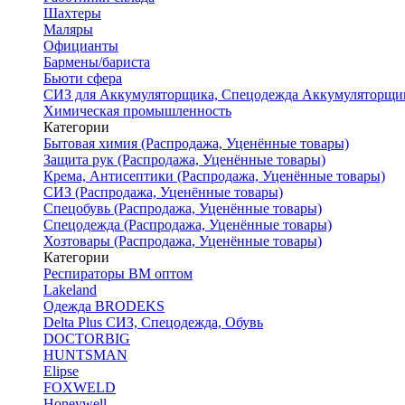
Шахтеры
Маляры
Официанты
Бармены/бариста
Бьюти сфера
СИЗ для Аккумуляторщика, Спецодежда Аккумуляторщи
Химическая промышленность
Категории
Бытовая химия (Распродажа, Уценённые товары)
Защита рук (Распродажа, Уценённые товары)
Крема, Антисептики (Распродажа, Уценённые товары)
СИЗ (Распродажа, Уценённые товары)
Спецобувь (Распродажа, Уценённые товары)
Спецодежда (Распродажа, Уценённые товары)
Хозтовары (Распродажа, Уценённые товары)
Категории
Респираторы ВМ оптом
Lakeland
Одежда BRODEKS
Delta Plus СИЗ, Спецодежда, Обувь
DOCTORBIG
HUNTSMAN
Elipse
FOXWELD
Honeywell