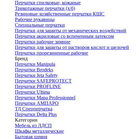
Перчатки спилковые, кожаные
Трикотажные перчатки (х/б)
Резиновые хозяйственные перчатки КЩС
Рабочие рукавицы
Специальные перчатки
Перчатки для защиты от механических воздействий
Перчатки акриловые со вспененным латексом
Перчатки рабочие зимние
Перчатки для защиты от растворов кислот и щелочей
Перчатки прорезиненные рабочие
Бренд
Перчатки Manipula
Перчатки Brodeks
Перчатки Jeta Safety
Перчатки SAFEPROTECT
Перчатки PROFLINE
Перчатки Ultima
Перчатки Мара Professionnel
Перчатки АМПАРО
ТД Спецперчатка
Перчатки Delta Plus
Категории
Мебель из ЛДСП
Шкафы металлические
Бытовая химия