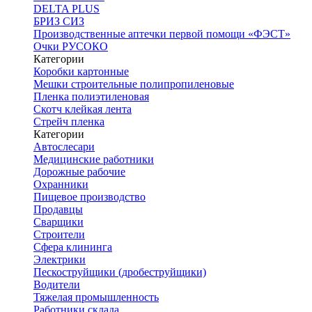
DELTA PLUS
БРИЗ СИЗ
Производственные аптечки первой помощи «ФЭСТ»
Очки РУСОКО
Категории
Коробки картонные
Мешки строительные полипропиленовые
Пленка полиэтиленовая
Скотч клейкая лента
Стрейч пленка
Категории
Автослесари
Медицинские работники
Дорожные рабочие
Охранники
Пищевое производство
Продавцы
Сварщики
Строители
Сфера клининга
Электрики
Пескоструйщики (дробеструйщики)
Водители
Тяжелая промышленность
Работники склада