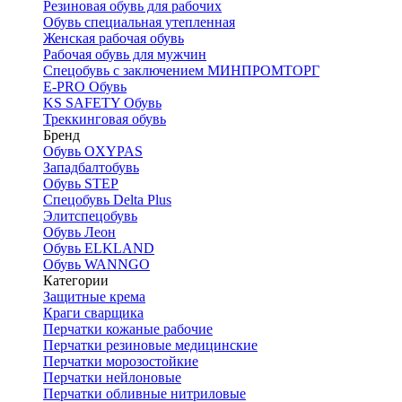
Резиновая обувь для рабочих
Обувь специальная утепленная
Женская рабочая обувь
Рабочая обувь для мужчин
Спецобувь с заключением МИНПРОМТОРГ
E-PRO Обувь
KS SAFETY Обувь
Треккинговая обувь
Бренд
Обувь OXYPAS
Западбалтобувь
Обувь STEP
Спецобувь Delta Plus
Элитспецобувь
Обувь Леон
Обувь ELKLAND
Обувь WANNGO
Категории
Защитные крема
Краги сварщика
Перчатки кожаные рабочие
Перчатки резиновые медицинские
Перчатки морозостойкие
Перчатки нейлоновые
Перчатки обливные нитриловые