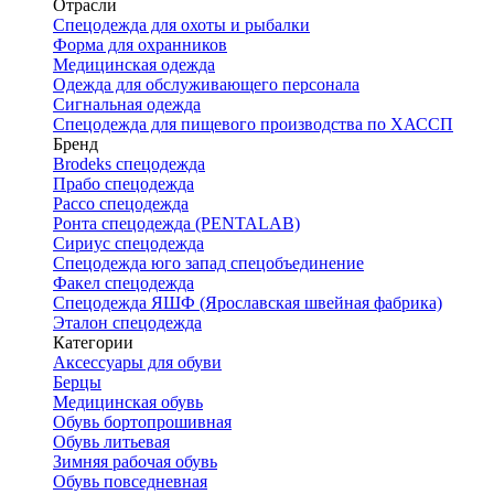
Отрасли
Спецодежда для охоты и рыбалки
Форма для охранников
Медицинская одежда
Одежда для обслуживающего персонала
Сигнальная одежда
Спецодежда для пищевого производства по ХАССП
Бренд
Brodeks спецодежда
Прабо спецодежда
Рассо спецодежда
Ронта спецодежда (PENTALAB)
Сириус спецодежда
Спецодежда юго запад спецобъединение
Факел спецодежда
Спецодежда ЯШФ (Ярославская швейная фабрика)
Эталон спецодежда
Категории
Аксессуары для обуви
Берцы
Медицинская обувь
Обувь бортопрошивная
Обувь литьевая
Зимняя рабочая обувь
Обувь повседневная